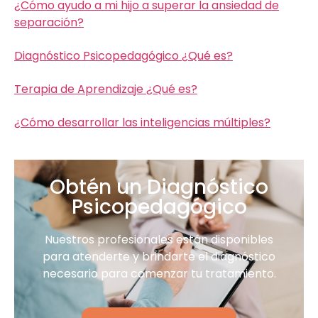
¿Cómo ayudo a mi hijo a superar la ansiedad de
separación?
Diagnóstico Psicopedagógico ¿Qué es?
Terapia de Aprendizaje ¿Qué es?
¿Cómo desarrollar las inteligencias múltiples?
Obtén un Diagnóstico
Psicopedagógico
Nuestros profesionales están disponibles
para atenderte y brindarte el diagnóstico
necesario para comenzar tu tratamiento.