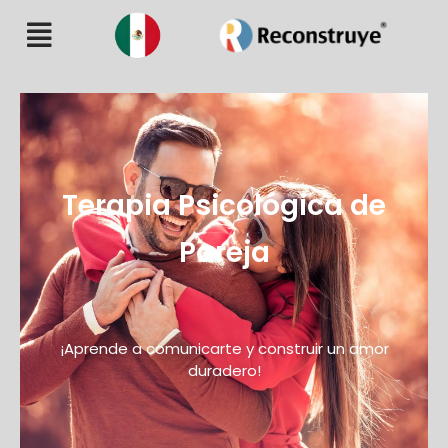
Terapia Psicológica de
Pareja
¡Aprende a comunicarte y construir un amor
duradero!