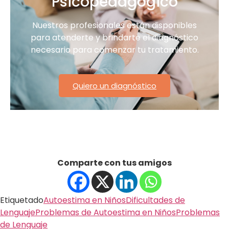
Psicopedagógico
Nuestros profesionales están disponibles
para atenderte y brindarte el diagnóstico
necesario para comenzar tu tratamiento.
Quiero un diagnóstico
Comparte con tus amigos
Etiquetado
Autoestima en Niños
Dificultades de
Lenguaje
Problemas de Autoestima en Niños
Problemas
de Lenguaje