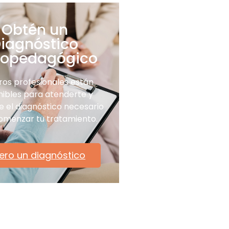
Obtén un
iagnóstico
copedagógico
ros profesionales están
nibles para atenderte y
e el diagnóstico necesario
omenzar tu tratamiento.
ero un diagnóstico