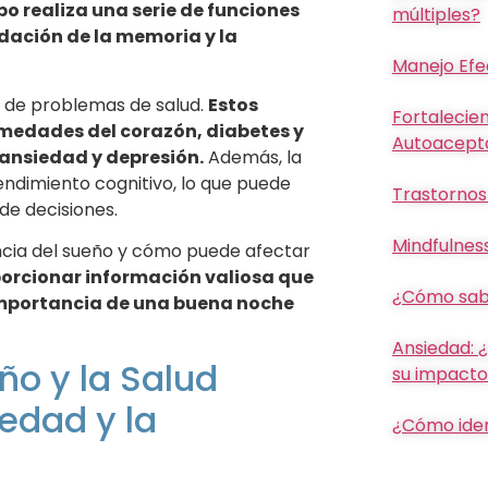
po realiza una serie de funciones
múltiples?
idación de la memoria y la
Manejo Efe
ie de problemas de salud.
Estos
Fortalecie
medades del corazón, diabetes y
Autoacept
ansiedad y depresión.
Además, la
ndimiento cognitivo, lo que puede
Trastornos
de decisiones.
Mindfulnes
ncia del sueño y cómo puede afectar
porcionar información valiosa que
¿Cómo sabe
importancia de una buena noche
Ansiedad: 
ño y la Salud
su impacto 
iedad y la
¿Cómo iden