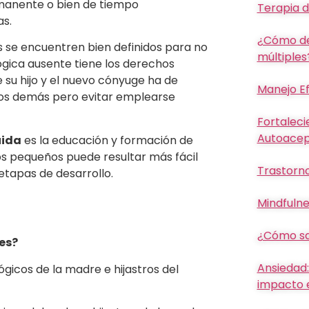
manente o bien de tiempo
Terapia d
as.
¿Cómo des
es se encuentren bien definidos para no
múltiples
ógica ausente tiene los derechos
su hijo y el nuevo cónyuge ha de
Manejo Ef
los demás pero evitar emplearse
Fortaleci
Autoacep
uida
es la educación y formación de
s pequeños puede resultar más fácil
Trastorno
etapas de desarrollo.
Mindfulne
¿Cómo sab
es?
Ansiedad:
ógicos de la madre e hijastros del
impacto e