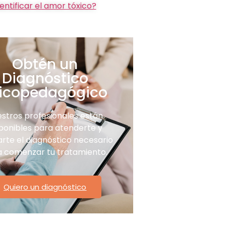
ntificar el amor tóxico?
Obtén un
Diagnóstico
icopedagógico
stros profesionales están
ponibles para atenderte y
arte el diagnóstico necesario
 comenzar tu tratamiento.
Quiero un diagnóstico