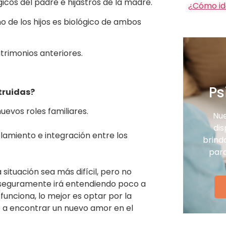
gicos del padre e hijastros de la madre.
¿Cómo ide
no de los hijos es biológico de ambos
trimonios anteriores.
Ps
struidas?
evos roles familiares.
Nue
dis
lamiento e integración entre los
brind
para
situación sea más difícil, pero no
jo seguramente irá entendiendo poco a
unciona, lo mejor es optar por la
o a encontrar un nuevo amor en el