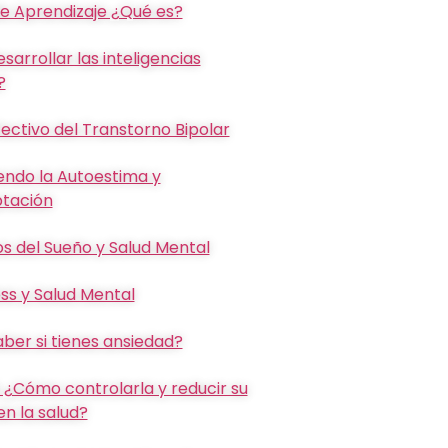
e Aprendizaje ¿Qué es?
arrollar las inteligencias
?
ectivo del Transtorno Bipolar
endo la Autoestima y
tación
s del Sueño y Salud Mental
ss y Salud Mental
er si tienes ansiedad?
 ¿Cómo controlarla y reducir su
n la salud?