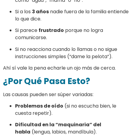
como “agua”, “mamá” o “no”.
Si a los
3 años
nadie fuera de la familia entiende
lo que dice.
Si parece
frustrado
porque no logra
comunicarse.
Si no reacciona cuando lo llamas o no sigue
instrucciones simples (“dame la pelota”).
Ahí sí vale la pena echarle un ojo más de cerca.
¿Por Qué Pasa Esto?
Las causas pueden ser súper variadas:
Problemas de oído
(si no escucha bien, le
cuesta repetir).
Dificultad en la “maquinaria” del
habla
(lengua, labios, mandíbula).