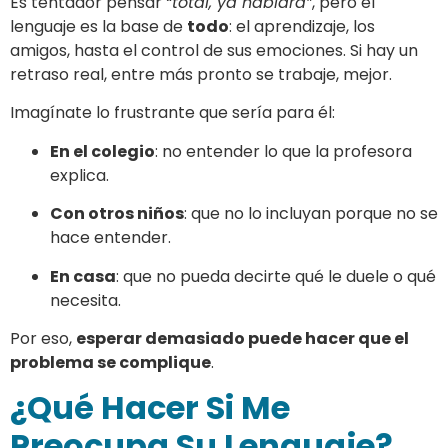
Es tentador pensar
“total, ya hablará”
, pero el
lenguaje es la base de
todo
: el aprendizaje, los
amigos, hasta el control de sus emociones. Si hay un
retraso real, entre más pronto se trabaje, mejor.
Imagínate lo frustrante que sería para él:
En el colegio
: no entender lo que la profesora
explica.
Con otros niños
: que no lo incluyan porque no se
hace entender.
En casa
: que no pueda decirte qué le duele o qué
necesita.
Por eso,
esperar demasiado puede hacer que el
problema se complique
.
¿Qué Hacer Si Me
Preocupa Su Lenguaje?